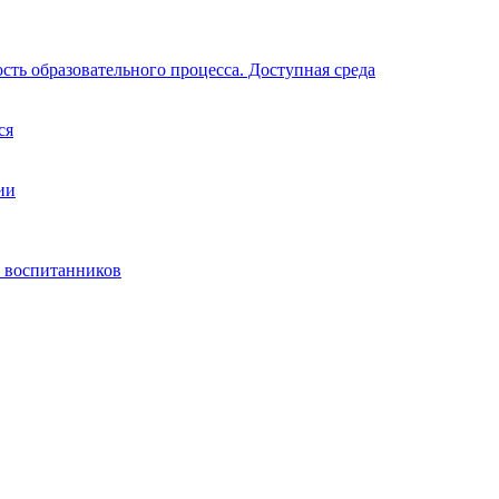
ть образовательного процесса. Доступная среда
ся
ии
) воспитанников