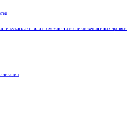
етей
ристического акта или возможности возникновения иных чрезв
ганизации