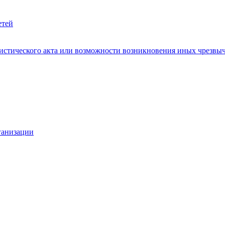
етей
ристического акта или возможности возникновения иных чрезв
ганизации