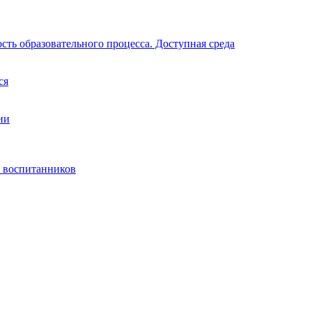
ть образовательного процесса. Доступная среда
ся
ии
) воспитанников